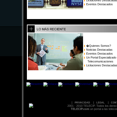
Licitaciones Destacada
Eventos Destacados
�Quienes Somos?
Noticias Destacadas
Eventos Destacados
Un Portal Especializado
Telecomunicaciones
Licitaciones Destacada
PRIVACIDAD
LEGAL
CON
2001 - 2010 TELECIP. Todos los derec
TELECIP.com
un portal a las telec