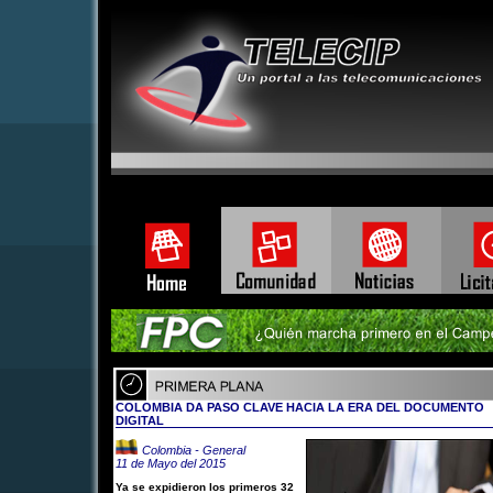
ee:/home/vieumuwla0yv/public_html/telecip/modules/mod_johnmenu.ph
COLOMBIA DA PASO CLAVE HACIA LA ERA DEL DOCUMENTO
DIGITAL
Colombia - General
11 de Mayo del 2015
Ya se expidieron los primeros 32